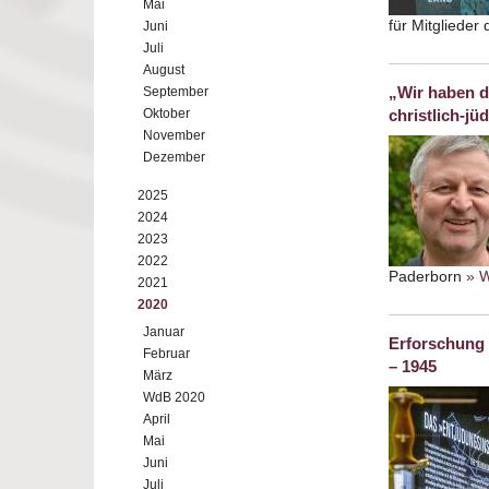
Mai
für Mitgliede
Juni
Juli
August
„Wir haben d
September
Oktober
christlich-j
November
Dezember
2025
2024
2023
2022
Paderborn
» W
2021
2020
Januar
Erforschung 
Februar
– 1945
März
WdB 2020
April
Mai
Juni
Juli