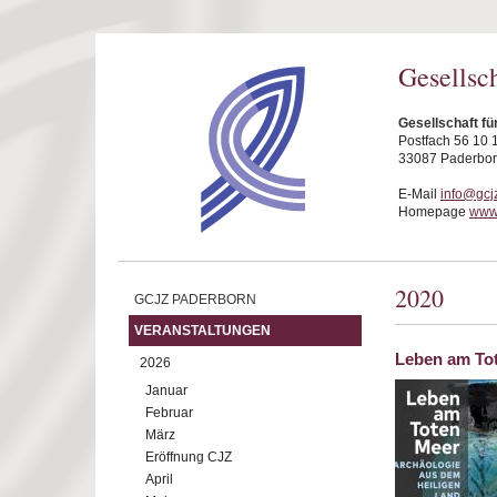
Direkt zum Inhalt
Gesellsc
Gesellschaft fü
Postfach 56 10 
33087 Paderbo
E-Mail
info@gcj
Homepage
www.
2020
GCJZ PADERBORN
VERANSTALTUNGEN
Leben am Tot
2026
Januar
Februar
März
Eröffnung CJZ
April