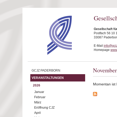
Direkt zum Inhalt
Gesellsc
Gesellschaft fü
Postfach 56 10 
33087 Paderbo
E-Mail
info@gcj
Homepage
www.
November
GCJZ PADERBORN
VERANSTALTUNGEN
Momentan ist ke
2026
Januar
Februar
März
Eröffnung CJZ
April