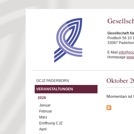
Direkt zum Inhalt
Gesellsc
Gesellschaft fü
Postfach 56 10 
33087 Paderbo
E-Mail
info@gcj
Homepage
www.
Oktober 2
GCJZ PADERBORN
VERANSTALTUNGEN
Momentan ist ke
2026
Januar
Februar
März
Eröffnung CJZ
April