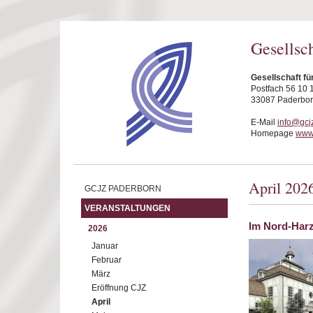
Direkt zum Inhalt
Gesellsc
Gesellschaft fü
Postfach 56 10 
33087 Paderbo
E-Mail
info@gcj
Homepage
www.
April 202
GCJZ PADERBORN
VERANSTALTUNGEN
Im Nord-Harz
2026
Januar
Februar
März
Eröffnung CJZ
April