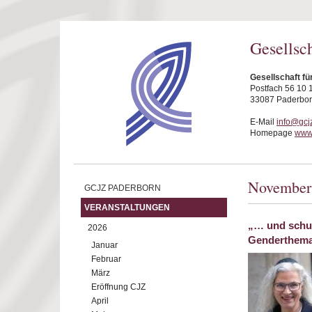
Direkt zum Inhalt
Gesellsc
Gesellschaft fü
Postfach 56 10 
33087 Paderbo
E-Mail
info@gcj
Homepage
www.
November
GCJZ PADERBORN
VERANSTALTUNGEN
„… und schuf
2026
Genderthema
Januar
Februar
März
Eröffnung CJZ
April