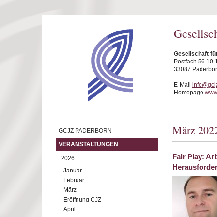
Direkt zum Inhalt
Gesellsc
Gesellschaft fü
Postfach 56 10 
33087 Paderbo
E-Mail
info@gcj
Homepage
www.
März 202
GCJZ PADERBORN
VERANSTALTUNGEN
Fair Play: A
2026
Herausforder
Januar
Februar
März
Eröffnung CJZ
April