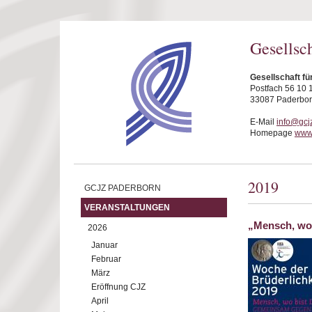
Direkt zum Inhalt
Gesellsc
Gesellschaft fü
Postfach 56 10 
33087 Paderbo
E-Mail
info@gcj
Homepage
www.
2019
GCJZ PADERBORN
VERANSTALTUNGEN
„Mensch, wo
2026
Januar
Februar
März
Eröffnung CJZ
April