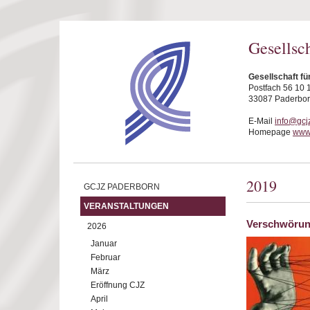
Direkt zum Inhalt
Gesellsc
Gesellschaft fü
Postfach 56 10 
33087 Paderbo
E-Mail
info@gcj
Homepage
www.
2019
GCJZ PADERBORN
VERANSTALTUNGEN
Verschwörung
2026
Januar
Februar
März
Eröffnung CJZ
April