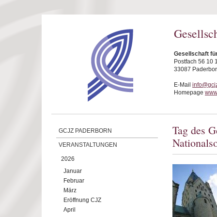
Direkt zum Inhalt
Gesellsc
Gesellschaft fü
Postfach 56 10 
33087 Paderbo
E-Mail
info@gcj
Homepage
www.
Tag des G
GCJZ PADERBORN
Nationals
VERANSTALTUNGEN
2026
Januar
Februar
März
Eröffnung CJZ
April