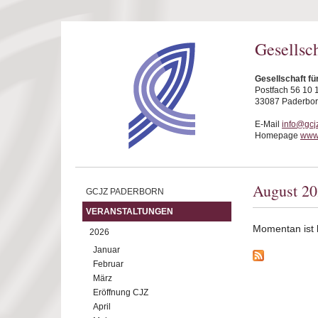
Direkt zum Inhalt
Gesellsc
Gesellschaft fü
Postfach 56 10 
33087 Paderbo
E-Mail
info@gcj
Homepage
www.
August 2
GCJZ PADERBORN
VERANSTALTUNGEN
Momentan ist ke
2026
Januar
Februar
März
Eröffnung CJZ
April