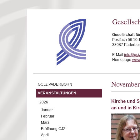
Direkt zum Inhalt
Gesellsc
Gesellschaft fü
Postfach 56 10 
33087 Paderbo
E-Mail
info@gcj
Homepage
www.
November
GCJZ PADERBORN
VERANSTALTUNGEN
Kirche und S
2026
an und in Ki
Januar
Februar
März
Eröffnung CJZ
April