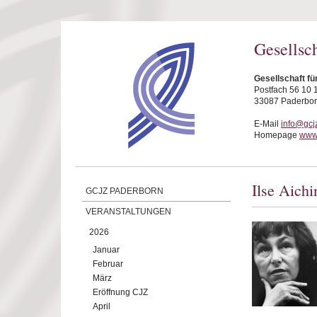
Direkt zum Inhalt
Gesellsc
Gesellschaft fü
Postfach 56 10 
33087 Paderbo
E-Mail
info@gcj
Homepage
www.
Ilse Aichi
GCJZ PADERBORN
VERANSTALTUNGEN
2026
Januar
Februar
März
Eröffnung CJZ
April