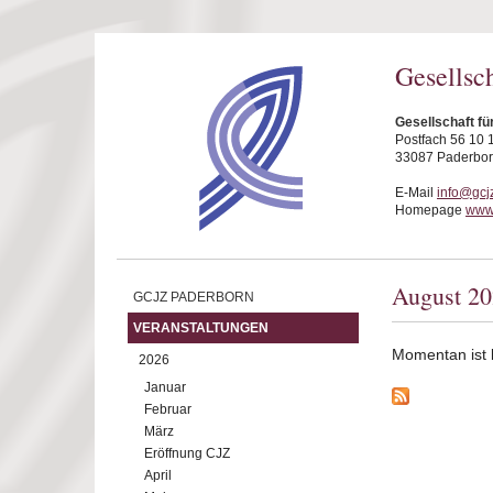
Direkt zum Inhalt
Gesellsc
Gesellschaft fü
Postfach 56 10 
33087 Paderbo
E-Mail
info@gcj
Homepage
www.
August 2
GCJZ PADERBORN
VERANSTALTUNGEN
Momentan ist ke
2026
Januar
Februar
März
Eröffnung CJZ
April