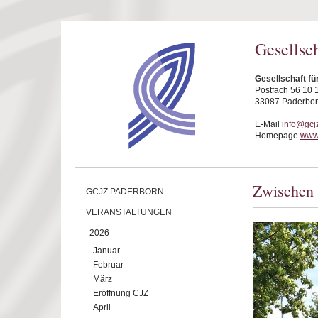
Direkt zum Inhalt
Gesellsc
Gesellschaft fü
Postfach 56 10 
33087 Paderbo
E-Mail
info@gcj
Homepage
www.
Zwischen 
GCJZ PADERBORN
VERANSTALTUNGEN
2026
Januar
Februar
März
Eröffnung CJZ
April