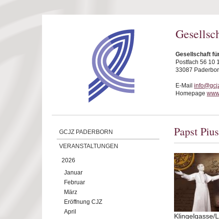
Direkt zum Inhalt
Gesellsc
Gesellschaft fü
Postfach 56 10 
33087 Paderbo
E-Mail
info@gcj
Homepage
www.
Papst Pius
GCJZ PADERBORN
VERANSTALTUNGEN
2026
Januar
Februar
März
Eröffnung CJZ
April
Klingelgasse/L