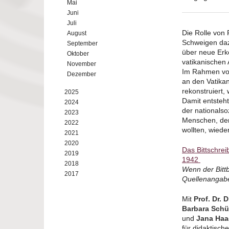
Mai
Juni
Juli
Die Rolle von 
August
Schweigen dazu
September
über neue Erk
Oktober
vatikanischen 
November
Im Rahmen von
Dezember
an den Vatikan
rekonstruiert,
2025
Damit entsteht
2024
der nationalso
2023
Menschen, der
2022
wollten, wiede
2021
2020
Das Bittschre
2019
1942
2018
Wenn der Bittb
2017
Quellenangabe
Mit
Prof. Dr. 
Barbara Schü
und
Jana Haa
für didaktisch