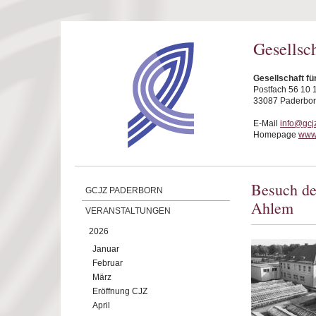
Direkt zum Inhalt
Gesellsc
Gesellschaft fü
Postfach 56 10 
33087 Paderbo
E-Mail
info@gcj
Homepage
www.
Besuch de
GCJZ PADERBORN
Ahlem
VERANSTALTUNGEN
2026
Januar
Februar
März
Eröffnung CJZ
April