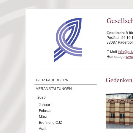
Direkt zum Inhalt
Gesellsc
Gesellschaft fü
Postfach 56 10 
33087 Paderbo
E-Mail
info@gcj
Homepage
www.
Gedenken 
GCJZ PADERBORN
VERANSTALTUNGEN
2026
Januar
Februar
März
Eröffnung CJZ
April