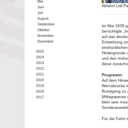
Mai
Abfahrt Lidl P
Juni
Juli
August
September
Im Mai 1939 g
Oktober
berüchtigte „I
November
auf das deutsc
Dezember
Entstehung und
eindrücklichen
2025
Hintergründe u
2024
und den mühsa
2023
diese zunächs
2022
2021
Programm:
2020
Auf dem Hinwe
Werrabrücke i
2019
Rundgang zu a
2018
Mittagspause 
2017
klein sein mü
Sonderausstell
Für die Fahrt i