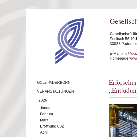
Direkt zum Inhalt
Gesellsc
Gesellschaft fü
Postfach 56 10 
33087 Paderbo
E-Mail
info@gcj
Homepage
www.
Erforschu
GCJZ PADERBORN
„Entjudun
VERANSTALTUNGEN
2026
Januar
Februar
März
Eröffnung CJZ
April